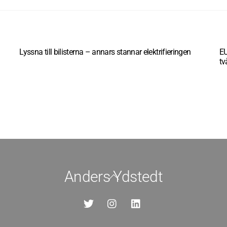
Lyssna till bilisterna – annars stannar elektrifieringen
EU
tv
Anders Ydstedt
Back
To
Top