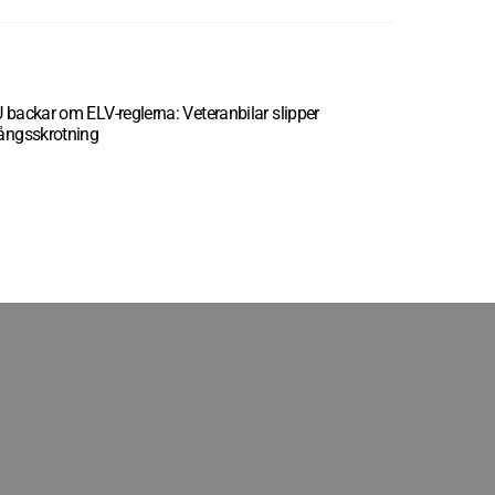
 backar om ELV-reglerna: Veteranbilar slipper
ångsskrotning