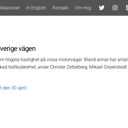
likationer
In English
Kontakt
Om mig
verige vägen
m högsta hastighet på vissa motorvägar. Bland annat har antalet
d trafiksäkerhet, anser Christer Zetterberg, Mikael Gripensted
 den 30 april