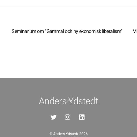
Seminarium om ”Gammal och ny ekonomisk liberalism”
Ma
Anders Ydstedt
Back
To
Top
©
Anders Ydstedt
2026