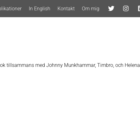
likationer
In English
Kontakt
Om mig
ttbok tillsammans med Johnny Munkhammar, Timbro, och Helena 