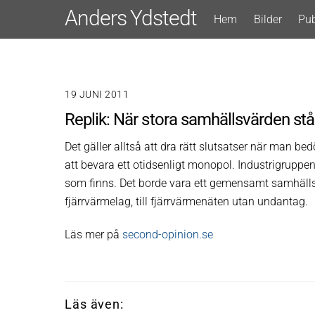
Skip
Anders Ydstedt
Hem
Bilder
Pub
to
content
19 JUNI 2011
Replik: När stora samhällsvärden står 
Det gäller alltså att dra rätt slutsatser när man 
att bevara ett otidsenligt monopol. Industrigruppen Å
som finns. Det borde vara ett gemensamt samhällsin
fjärrvärmelag, till fjärrvärmenäten utan undantag.
Läs mer på
second-opinion.se