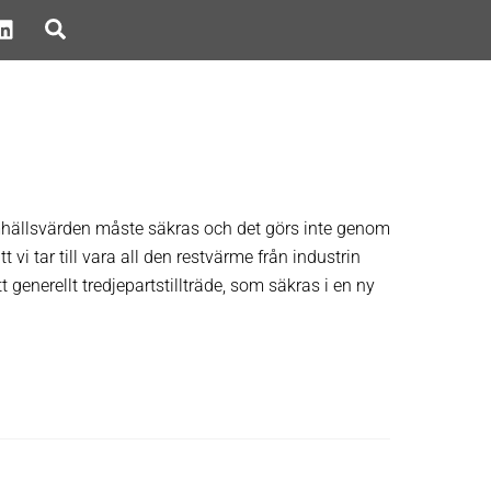
Search
samhällsvärden måste säkras och det görs inte genom
 vi tar till vara all den restvärme från industrin
enerellt tredjepartstillträde, som säkras i en ny