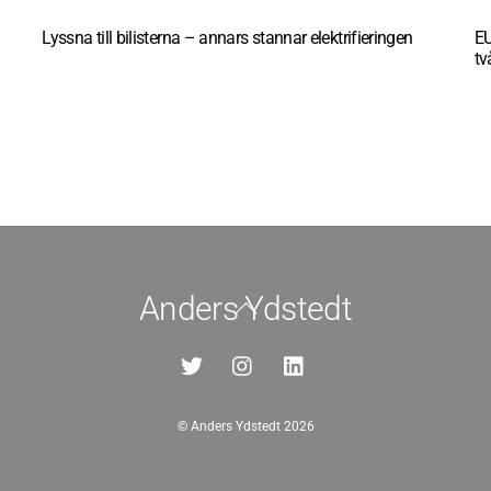
Lyssna till bilisterna – annars stannar elektrifieringen
EU
tv
Anders Ydstedt
Back
To
Top
©
Anders Ydstedt
2026