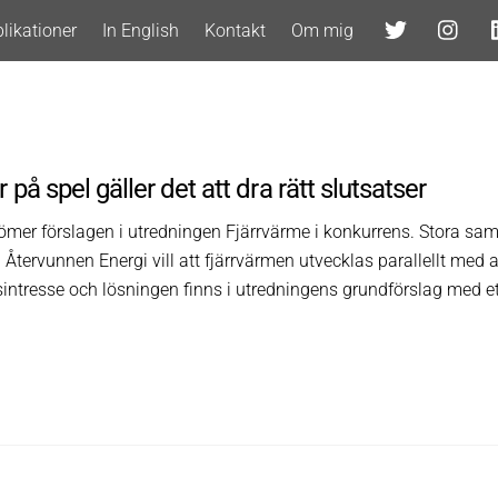
likationer
In English
Kontakt
Om mig
på spel gäller det att dra rätt slutsatser
bedömer förslagen i utredningen Fjärrvärme i konkurrens. Stora 
tervunnen Energi vill att fjärrvärmen utvecklas parallellt med att
tresse och lösningen finns i utredningens grundförslag med ett g