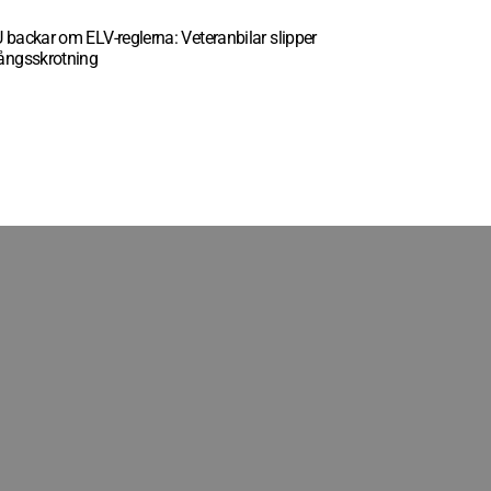
 backar om ELV-reglerna: Veteranbilar slipper
ångsskrotning