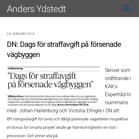
Skip
Anders Ydstedt
Men
to
content
24 JANUARI 2013
DN: Dags för straffavgift på försenade
vägbyggen
Skriver som
ordförande i
KAK:s
Expertråd til
lsammans
med Johan Hallenborg och Victoria Elmgre i DN att
en
trängselavgift för sena och dåligt planerade vägarbeten respektive
en bonus för smarta projekt skulle ge framkomligheten en röst i
processen. Det vinner alla på.