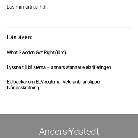
Läs min artikel
här
.
What Sweden Got Right (film)
Lyssna till bilisterna – annars stannar elektrifieringen
EU backar om ELV-reglerna: Veteranbilar slipper
tvångsskrotning
Anders Ydstedt
Back