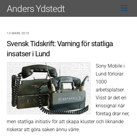
Skip
Anders Ydstedt
Men
to
content
13 MARS 2015
Svensk Tidskrift: Varning för statliga
insatser i Lund
Sony Mobile i
Lund förlorar
1000
arbetsplatser.
Visst är det en
krissignal när
företag drar ner,
men statliga initiativ för att skapa kluster och liknande
riskerar att göra saken ännu värre.