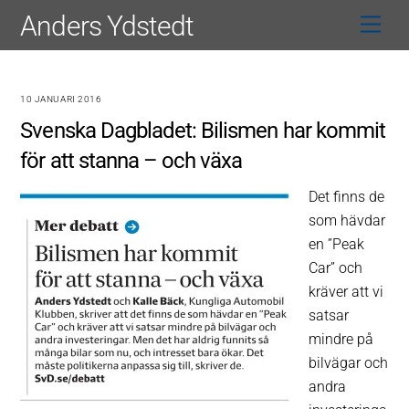
Skip
Anders Ydstedt
Men
to
content
10 JANUARI 2016
Svenska Dagbladet: Bilismen har kommit
för att stanna – och växa
Det finns de
som hävdar
en ”Peak
Car” och
kräver att vi
satsar
mindre på
bilvägar och
andra