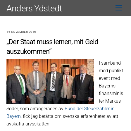
Skip
Anders Ydstedt
Men
to
content
16 NOVEMBER 2016
„Der Staat muss lernen, mit Geld
auszukommen“
I samband
med publikt
event med
Bayerns
finansminis
ter Markus
Söder, som arrangerades av
Bund der Steuerzahler in
Bayern
, fick jag berätta om svenska erfarenheter av att
avskaffa arvsskatten.