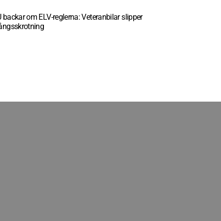
 backar om ELV-reglerna: Veteranbilar slipper
ångsskrotning