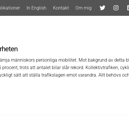
likationer
In English
Kontakt
Om mig
erheten
 främja människors personliga mobilitet. Mot bakgrund av detta bl
ocent, trots att antalet bilar slår rekord. Kollektivtrafiken, cy
lyckligt sätt att ställa trafikslagen emot varandra. Allt behövs oc