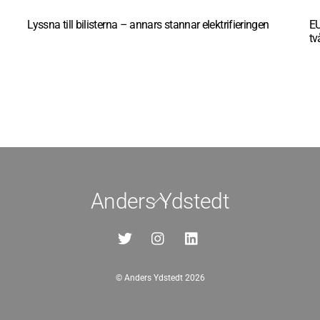
Lyssna till bilisterna – annars stannar elektrifieringen
EU
tv
Anders Ydstedt
Back
To
Top
©
Anders Ydstedt
2026