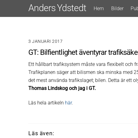
Skip
Anders Ydstedt
Hem
Bilder
Pub
to
content
3 JANUARI 2017
GT: Bilfientlighet äventyrar trafiksäk
Ett hållbart trafiksystem måste vara flexibelt och
Trafikplanen säger att bilismen ska minska med 25 pr
det mest använda trafikslaget; bilen. Detta är ett o
Thomas Lindskog och jag i GT.
Läs hela artikeln
här
.