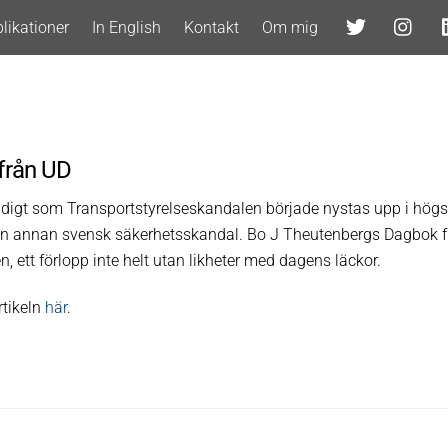
likationer
In English
Kontakt
Om mig
 från UD
digt som Transportstyrelseskandalen började nystas upp i hö
en annan svensk säkerhetsskandal. Bo J Theutenbergs Dagbok f
en, ett förlopp inte helt utan likheter med dagens läckor.
rtikeln
här
.