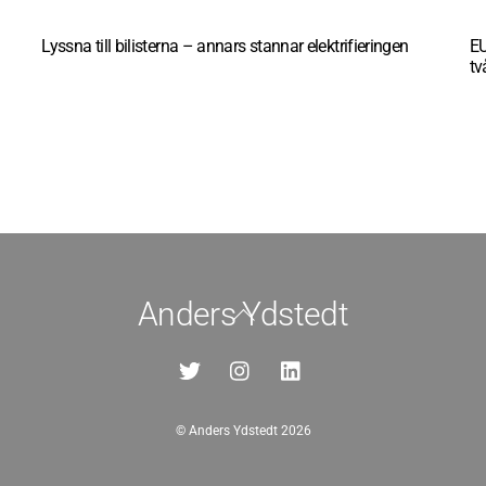
Lyssna till bilisterna – annars stannar elektrifieringen
EU
tv
Anders Ydstedt
Back
To
Top
©
Anders Ydstedt
2026