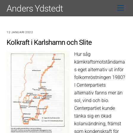
Skip
Anders Ydstedt
Men
to
content
12 JANUARI 2022
Kolkraft i Karlshamn och Slite
Hur såg
kärnkraftsmotståndarna
s eget alternativ ut inför
folkomröstningen 1980?
I Centerpartiets
alternativ fanns mer än
sol, vind och bio.
Centerpartiet kunde
tänka sig en ökad
kolanvändning, främst
som kondenskraft för