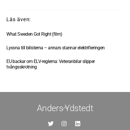
What Sweden Got Right (film)
Lyssna till bilisterna – annars stannar elektrifieringen
EU backar om ELV-reglerna: Veteranbilar slipper
tvångsskrotning
Anders Ydstedt
Back
To
Top