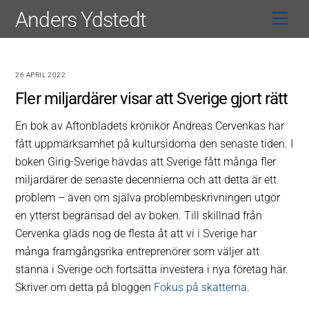
Skip
Anders Ydstedt
Men
to
content
26 APRIL 2022
Fler miljardärer visar att Sverige gjort rätt
En bok av Aftonbladets krönikör Andreas Cervenkas har
fått uppmärksamhet på kultursidorna den senaste tiden. I
boken Girig-Sverige hävdas att Sverige fått många fler
miljardärer de senaste decennierna och att detta är ett
problem – även om själva problembeskrivningen utgör
en ytterst begränsad del av boken. Till skillnad från
Cervenka gläds nog de flesta åt att vi i Sverige har
många framgångsrika entreprenörer som väljer att
stanna i Sverige och fortsätta investera i nya företag här.
Skriver om detta på bloggen
Fokus på skatterna
.