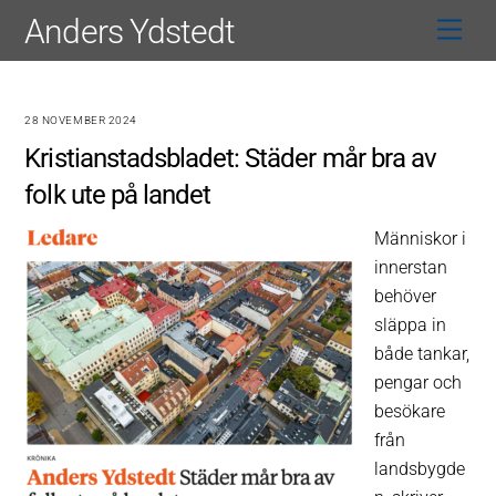
Skip
Anders Ydstedt
Men
to
content
28 NOVEMBER 2024
Kristianstadsbladet: Städer mår bra av
folk ute på landet
Människor i
innerstan
behöver
släppa in
både tankar,
pengar och
besökare
från
landsbygde