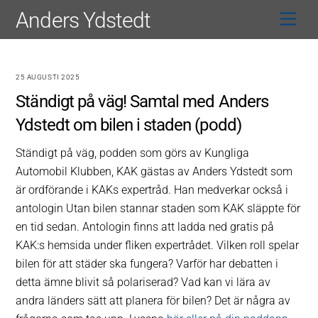
Skip
Anders Ydstedt
Men
to
content
25 AUGUSTI 2025
Ständigt på väg! Samtal med Anders
Ydstedt om bilen i staden (podd)
Ständigt på väg, podden som görs av Kungliga
Automobil Klubben, KAK gästas av Anders Ydstedt som
är ordförande i KAKs expertråd. Han medverkar också i
antologin Utan bilen stannar staden som KAK släppte för
en tid sedan. Antologin finns att ladda ned gratis på
KAK:s hemsida under fliken expertrådet. Vilken roll spelar
bilen för att städer ska fungera? Varför har debatten i
detta ämne blivit så polariserad? Vad kan vi lära av
andra länders sätt att planera för bilen? Det är några av