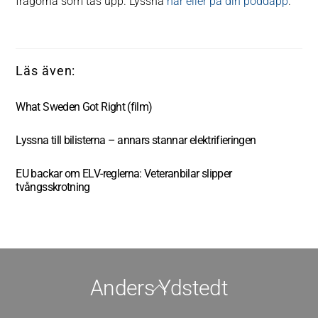
frågorna som tas upp. Lyssna
här eller på din poddapp
.
What Sweden Got Right (film)
Lyssna till bilisterna – annars stannar elektrifieringen
EU backar om ELV-reglerna: Veteranbilar slipper
tvångsskrotning
Anders Ydstedt
Back
To