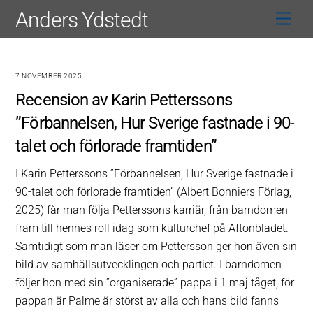
Skip
Anders Ydstedt
Men
to
content
7 NOVEMBER 2025
Recension av Karin Petterssons
”Förbannelsen, Hur Sverige fastnade i 90-
talet och förlorade framtiden”
I Karin Petterssons ”Förbannelsen, Hur Sverige fastnade i
90-talet och förlorade framtiden” (Albert Bonniers Förlag,
2025) får man följa Petterssons karriär, från barndomen
fram till hennes roll idag som kulturchef på Aftonbladet.
Samtidigt som man läser om Pettersson ger hon även sin
bild av samhällsutvecklingen och partiet. I barndomen
följer hon med sin ”organiserade” pappa i 1 maj tåget, för
pappan är Palme är störst av alla och hans bild fanns