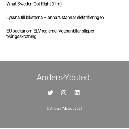
What Sweden Got Right (film)
Lyssna till bilisterna – annars stannar elektrifieringen
EU backar om ELV-reglerna: Veteranbilar slipper
tvångsskrotning
Anders Ydstedt
Back
To
Top
©
Anders Ydstedt
2026