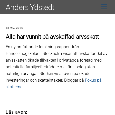
Skip
Anders Ydstedt
Men
to
content
13 MAJ 2026
Alla har vunnit på avskaffad arvsskatt
En ny omfattande forskningsrapport från
Handelshögskolan i Stockholm visar att avskaffandet av
arvsskatten ökade tillväxten i privatägda företag med
potentiella familjeefterträdare mer än i bolag utan
naturliga arvingar. Studien visar även på ökade
investeringar och skatteintäkter. Bloggar på
Fokus på
skatterna.