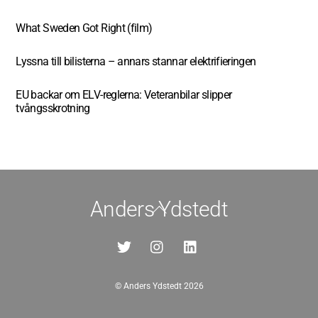
What Sweden Got Right (film)
Lyssna till bilisterna – annars stannar elektrifieringen
EU backar om ELV-reglerna: Veteranbilar slipper
tvångsskrotning
Anders Ydstedt
Back
To
Top
©
Anders Ydstedt
2026