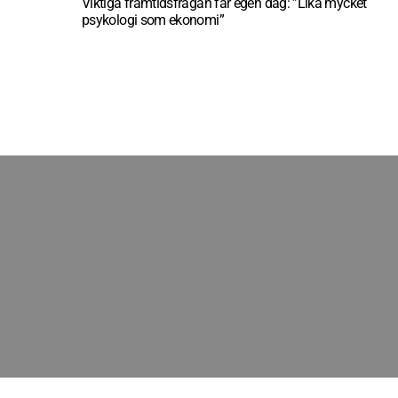
Viktiga framtidsfrågan får egen dag: ”Lika mycket
psykologi som ekonomi”