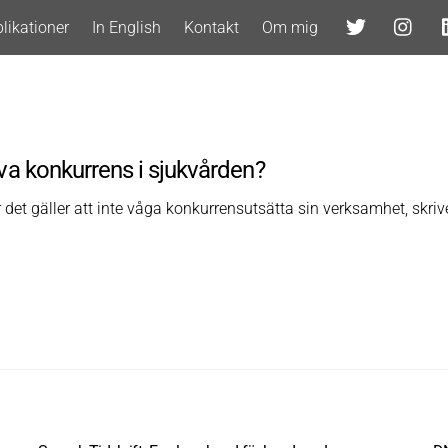
likationer
In English
Kontakt
Om mig
ova konkurrens i sjukvården?
 det gäller att inte våga konkurrensutsätta sin verksamhet, skri