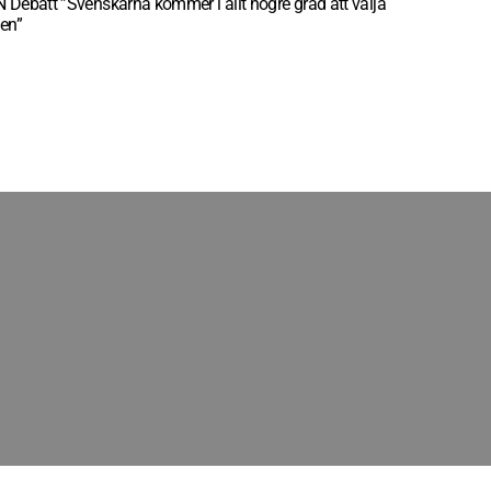
 Debatt ”Svenskarna kommer i allt högre grad att välja
len”