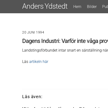
Skip
Anders Ydstedt
Hem
Bilder
Pub
to
content
20 JUNI 1994
Dagens Industri: Varför inte våga pr
Landstingsförbundet intar snart en särställning när
Läs
artikeln här