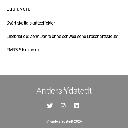
Svårt skatta skatteeffekter
Elitebrief.de: Zehn Jahre ohne schwedische Erbschaftssteuer
FMRS Stockholm
Anders Ydstedt
Back
To
Top
©
Anders Ydstedt
2026