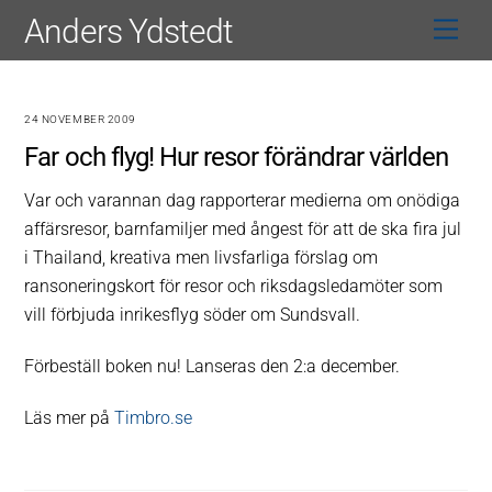
Skip
Anders Ydstedt
Men
to
content
24 NOVEMBER 2009
Far och flyg! Hur resor förändrar världen
Var och varannan dag rapporterar medierna om onödiga
affärsresor, barnfamiljer med ångest för att de ska fira jul
i Thailand, kreativa men livsfarliga förslag om
ransoneringskort för resor och riksdagsledamöter som
vill förbjuda inrikesflyg söder om Sundsvall.
Förbeställ boken nu! Lanseras den 2:a december.
Läs mer på
Timbro.se