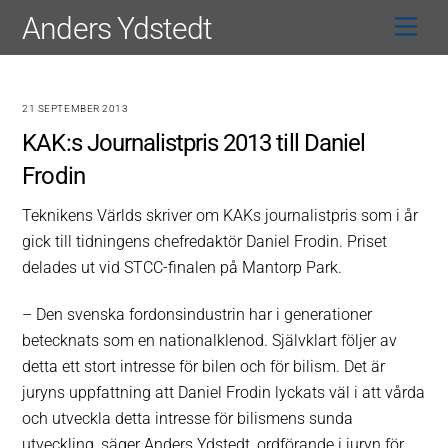
Skip
Anders Ydstedt
Men
to
content
21 SEPTEMBER 2013
KAK:s Journalistpris 2013 till Daniel
Frodin
Teknikens Världs skriver om KAKs journalistpris som i år
gick till tidningens chefredaktör Daniel Frodin. Priset
delades ut vid STCC-finalen på Mantorp Park.
– Den svenska fordonsindustrin har i generationer
betecknats som en nationalklenod. Självklart följer av
detta ett stort intresse för bilen och för bilism. Det är
juryns uppfattning att Daniel Frodin lyckats väl i att vårda
och utveckla detta intresse för bilismens sunda
utveckling, säger Anders Ydstedt, ordförande i juryn för