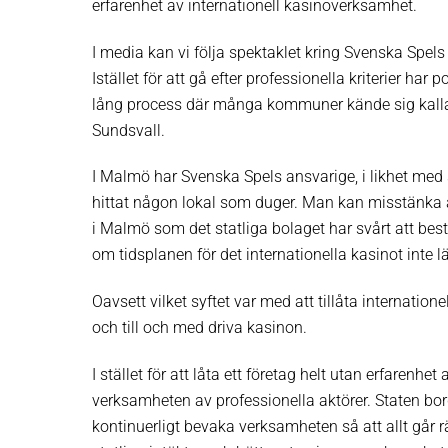
erfarenhet av internationell kasinoverksamhet.
I media kan vi följa spektaklet kring Svenska Spels 
Istället för att gå efter professionella kriterier ha
lång process där många kommuner kände sig kallad
Sundsvall.
I Malmö har Svenska Spels ansvarige, i likhet med 
hittat någon lokal som duger. Man kan misstänka at
i Malmö som det statliga bolaget har svårt att best
om tidsplanen för det internationella kasinot inte 
Oavsett vilket syftet var med att tillåta internatio
och till och med driva kasinon.
I stället för att låta ett företag helt utan erfare
verksamheten av professionella aktörer. Staten 
kontinuerligt bevaka verksamheten så att allt går rä