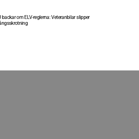
 backar om ELV-reglerna: Veteranbilar slipper
ångsskrotning