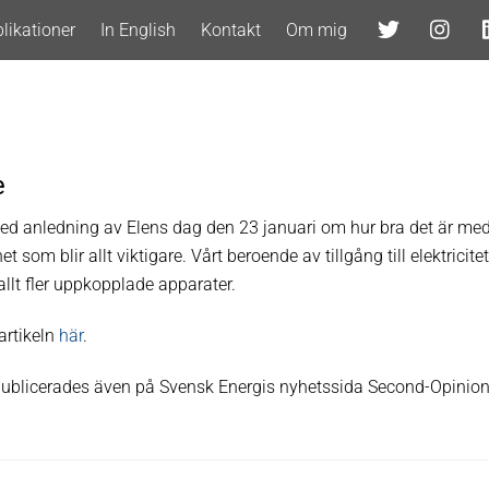
likationer
In English
Kontakt
Om mig
e
ed anledning av Elens dag den 23 januari om hur bra det är med e
et som blir allt viktigare. Vårt beroende av tillgång till elektricit
r allt fler uppkopplade apparater.
artikeln
här
.
 publicerades även på Svensk Energis nyhetssida Second-Opinio