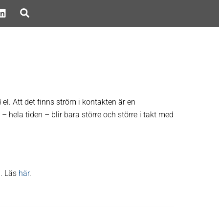
Search
l. Att det finns ström i kontakten är en
et – hela tiden – blir bara större och större i takt med
n. Läs
här
.