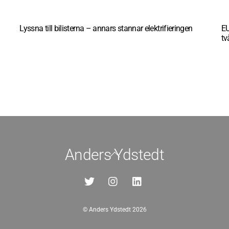
Lyssna till bilisterna – annars stannar elektrifieringen
EU
tv
Anders Ydstedt
Back
To
Top
©
Anders Ydstedt
2026