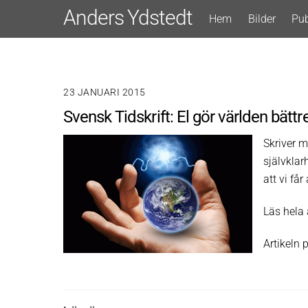
Skip
Anders Ydstedt
Hem
Bilder
Pub
to
content
23 JANUARI 2015
Svensk Tidskrift: El gör världen bättr
Skriver m
självklarh
att vi få
Läs hela 
Artikeln