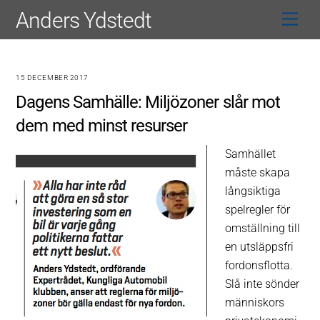
Skip
Anders Ydstedt
Men
to
content
15 DECEMBER 2017
Dagens Samhälle: Miljözoner slår mot
dem med minst resurser
Samhället
måste skapa
långsiktiga
spelregler för
omställning till
en utsläppsfri
fordonsflotta.
Slå inte sönder
människors